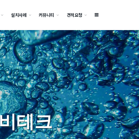
설치사례
커뮤니티
견적요청
알비테크