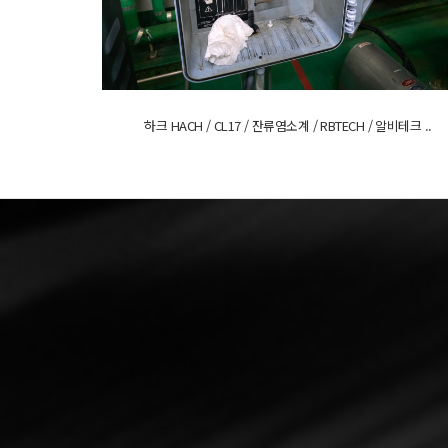
하크 HACH / CL17 / 잔류염소계 / RBTECH / 알비테크 ..