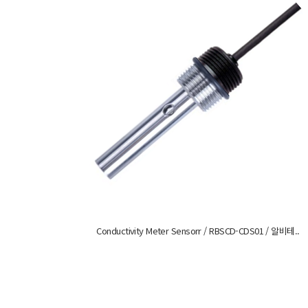
Conductivity Meter Sensorr / RBSCD-CDS01 / 알비테..