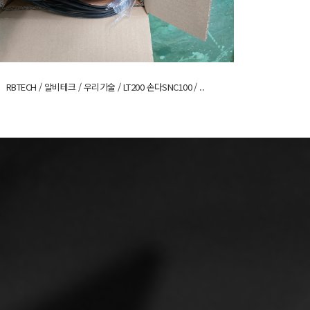
RBTECH / 알비테크 / 우리기술 / LT200 손다SNC100 / ..